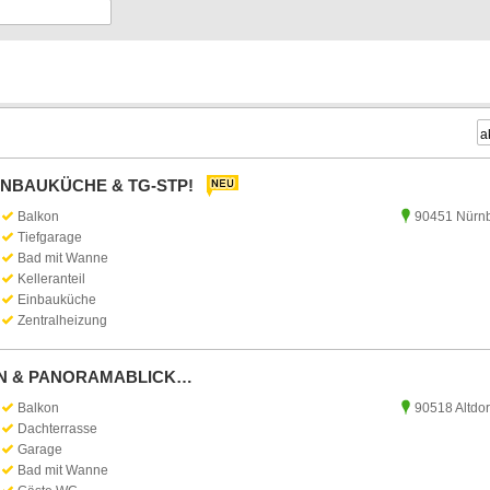
EINBAUKÜCHE & TG-STP!
Balkon
90451 Nürn
Tiefgarage
Bad mit Wanne
Kelleranteil
Einbauküche
Zentralheizung
EN & PANORAMABLICK…
Balkon
90518 Altdor
Dachterrasse
Garage
Bad mit Wanne