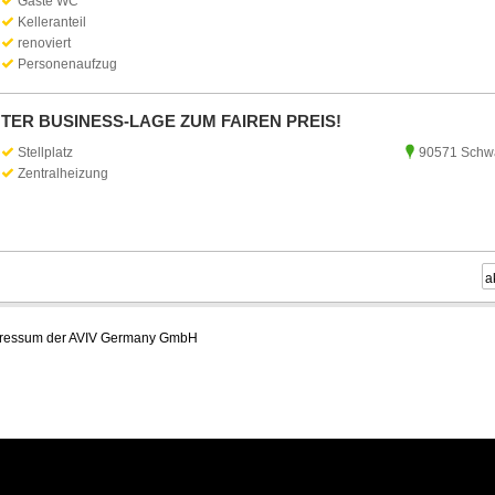
Gäste WC
Kelleranteil
renoviert
Personenaufzug
TER BUSINESS-LAGE ZUM FAIREN PREIS!
Stellplatz
90571 Schwa
Zentralheizung
ressum der AVIV Germany GmbH