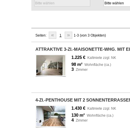
«
»
Seiten:
1
1-3 (von 3 Objekten)
ATTRAKTIVE 3-ZI.-MAISONETTE-WHG. MIT 
1.225 €
Kaltmiete zzgl. NK
98 m²
Wohnfläche (ca.)
3
Zimmer
4-ZI.-PENTHOUSE MIT 2 SONNENTERRASS
1.430 €
Kaltmiete zzgl. NK
130 m²
Wohnfläche (ca.)
4
Zimmer