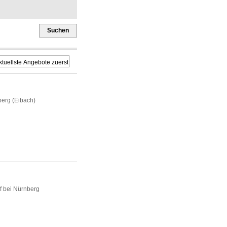
Suchen
berg
(Eibach)
f bei Nürnberg