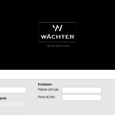
Eckdaten
Fläche (m²) ab:
Preis (€) bis:
gorie