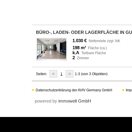
BÜRO-, LADEN- ODER LAGERFLÄCHE IN GU
1.030 €
Nettomiete zzgl. NK
198 m²
Fläche (ca.)
k.A
Teilbare Fläche
2
Zimmer
«
»
Seiten:
1
1-3 (von 3 Objekten)
Datenschutzerklärung der AVIV Germany GmbH
Imp
powered by
immowelt GmbH